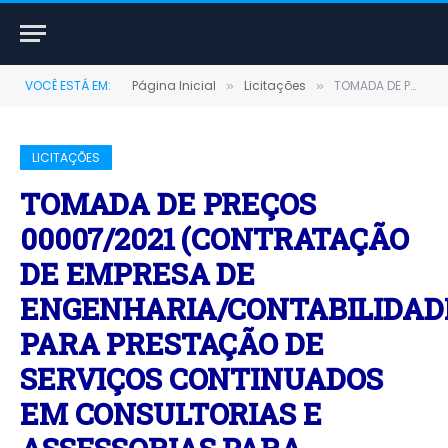
VOCÊ ESTÁ EM:
Página Inicial
Licitações
TOMADA DE PREÇOS 00007/2021 (CONTRATAÇÃO DE EMPRESA DE ENGENHARIA/CONTABILIDADE PARA PRESTAÇÃO DE SERVIÇOS CONTINUADOS EM CONSULTORIAS E ASSESSORIAS PARA MONITORAMENTO E ACOMPANHAMENTO DE CONVÊNIOS DE OBRAS ESTADUAIS E FEDERAIS DE ENGENHARIA CIVIL, ATRAVÉS DO SIMEC, FNS, SISMOB, PLATAFORMA + BRASIL (SICONV) E SIGA, VOLTADOS À ELABORAÇÃO DE PLEITOS, FISCALIZAÇÃO DE OBRAS E PRESTAÇÃO DE CONTAS DE CONVÊNIOS)
»
»
LICITAÇÕES
TOMADA DE PREÇOS
00007/2021 (CONTRATAÇÃO
DE EMPRESA DE
ENGENHARIA/CONTABILIDAD
PARA PRESTAÇÃO DE
SERVIÇOS CONTINUADOS
EM CONSULTORIAS E