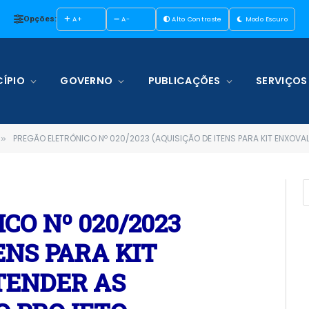
Opções:
A+
A-
Alto Contraste
Modo Escuro
ÍPIO
GOVERNO
PUBLICAÇÕES
SERVIÇOS
PREGÃO ELETRÔNICO Nº 020/2023 (AQUISIÇÃO DE ITENS PARA KIT ENXOVAL PARA ATENDER AS PARTICIPANTES DO PROJETO “SE
»
CO Nº 020/2023
ENS PARA KIT
TENDER AS