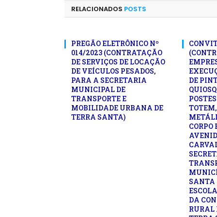
RELACIONADOS
POSTS
PREGÃO ELETRÔNICO Nº
CONVITE
014/2023 (CONTRATAÇÃO
(CONTR
DE SERVIÇOS DE LOCAÇÃO
EMPRE
DE VEÍCULOS PESADOS,
EXECUÇ
PARA A SECRETARIA
DE PIN
MUNICIPAL DE
QUIOSQ
TRANSPORTE E
POSTES
MOBILIDADE URBANA DE
TOTEM,
TERRA SANTA)
METÁLI
CORPO 
AVENI
CARVAL
SECRET
TRANSP
MUNICÍ
SANTA 
ESCOLA
DA CON
RURAL 