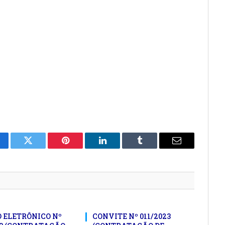
cebook
Twitter
Pinterest
LinkedIn
Tumblr
E-
mail
 ELETRÔNICO Nº
CONVITE Nº 011/2023