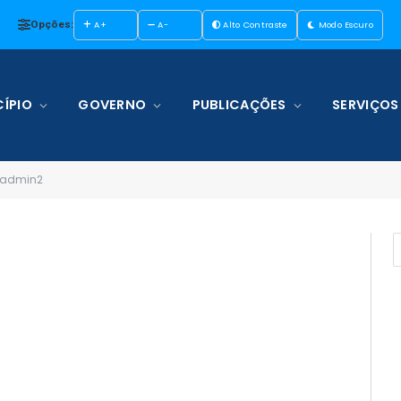
Opções:
A+
A-
Alto Contraste
Modo Escuro
ÍPIO
GOVERNO
PUBLICAÇÕES
SERVIÇOS
-admin2