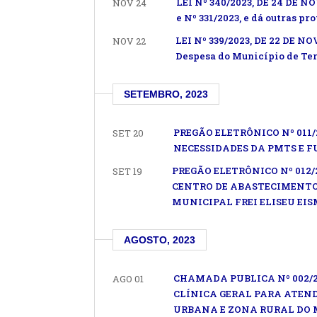
LEI Nº 340/2023, DE 24 DE N
NOV 24
e Nº 331/2023, e dá outras pr
LEI Nº 339/2023, DE 22 DE NO
NOV 22
Despesa do Município de Terr
SETEMBRO, 2023
PREGÃO ELETRÔNICO Nº 011
SET 20
NECESSIDADES DA PMTS E F
PREGÃO ELETRÔNICO Nº 012
SET 19
CENTRO DE ABASTECIMENTO
MUNICIPAL FREI ELISEU EI
AGOSTO, 2023
CHAMADA PUBLICA Nº 002/2
AGO 01
CLÍNICA GERAL PARA ATEND
URBANA E ZONA RURAL DO 