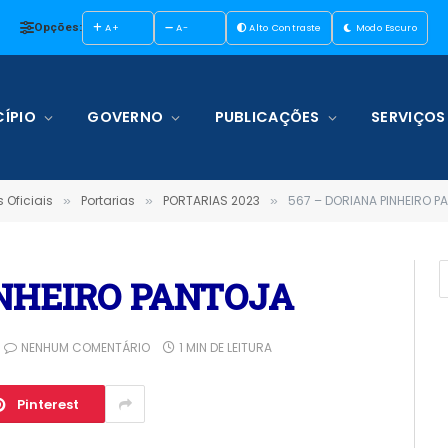
Opções:
A+
A-
Alto Contraste
Modo Escuro
ÍPIO
GOVERNO
PUBLICAÇÕES
SERVIÇOS
 Oficiais
Portarias
PORTARIAS 2023
567 – DORIANA PINHEIRO P
»
»
»
INHEIRO PANTOJA
NENHUM COMENTÁRIO
1 MIN DE LEITURA
Pinterest