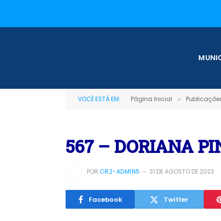
MUNIC
VOCÊ ESTÁ EM:
Página Inicial
Publicações
»
567 – DORIANA P
POR
CR2-ADMIN5
31 DE AGOSTO DE 2023
Facebook
Twitter