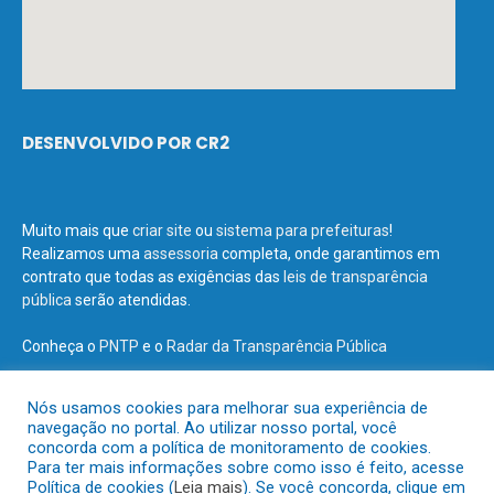
DESENVOLVIDO POR CR2
Muito mais que
criar site
ou
sistema para prefeituras
!
Realizamos uma
assessoria
completa, onde garantimos em
contrato que todas as exigências das
leis de transparência
pública
serão atendidas.
Conheça o
PNTP
e o
Radar da Transparência Pública
Nós usamos cookies para melhorar sua experiência de
navegação no portal. Ao utilizar nosso portal, você
concorda com a política de monitoramento de cookies.
Todos os direitos reservados a Prefeitura Municipal de Terra Santa.
Para ter mais informações sobre como isso é feito, acesse
Política de cookies (
Leia mais
). Se você concorda, clique em