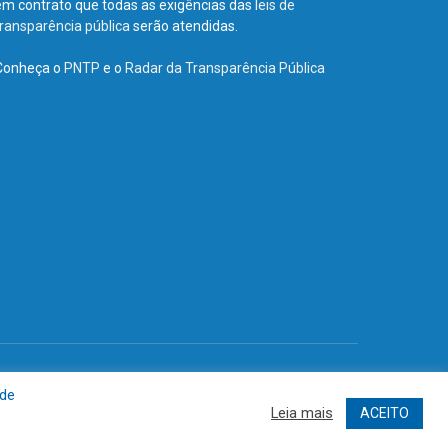
em contrato que todas as exigências das
leis de
transparência pública
serão atendidas.
Conheça o
PNTP
e o
Radar da Transparência Pública
Site
Acessar Área Administrativa
Acessar o Webmail
 de
Leia mais
ACEITO