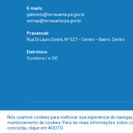
E-mails:
gabinete@terrasanta.pa.gov.br
semap@terrasanta.pa.gov.br
Presencial:
Rua Dr.Lauro Sodré, Nº 527 – Centro – Bairro: Centro
Eletrônico:
Ouvidoria
/
e-SIC
Todos os direitos reservados a Prefeitura Municipal de Terra S
Nós usamos cookies para melhorar sua experiência de navegação 
monitoramento de cookies. Para ter mais informações sobre com
concorda, clique em ACEITO.