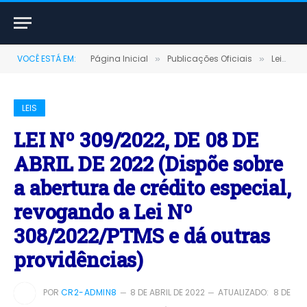
VOCÊ ESTÁ EM:
Página Inicial
Publicações Oficiais
Leis
»
»
»
LEIS
LEI Nº 309/2022, DE 08 DE
ABRIL DE 2022 (Dispõe sobre
a abertura de crédito especial,
revogando a Lei Nº
308/2022/PTMS e dá outras
providências)
POR
CR2-ADMIN8
8 DE ABRIL DE 2022
ATUALIZADO:
8 DE