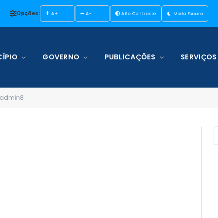
Opções:
A+
A-
Alto Contraste
Modo Escuro
ÍPIO
GOVERNO
PUBLICAÇÕES
SERVIÇOS
-admin8