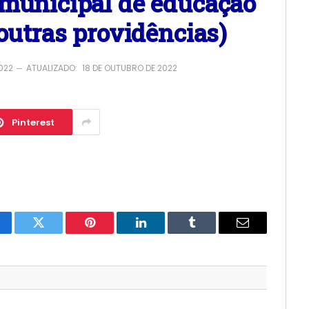
 municipal de educação
 outras providências)
2022
ATUALIZADO:
18 DE OUTUBRO DE 2022
Pinterest
cebook
Twitter
Pinterest
LinkedIn
Tumblr
E-
mail