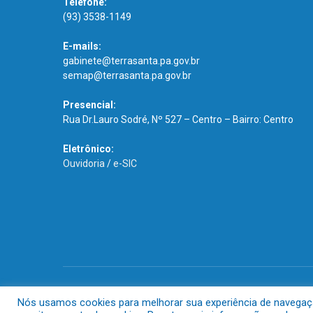
Telefone:
(93) 3538-1149
E-mails:
gabinete@terrasanta.pa.gov.br
semap@terrasanta.pa.gov.br
Presencial:
Rua Dr.Lauro Sodré, Nº 527 – Centro – Bairro: Centro
Eletrônico:
Ouvidoria
/
e-SIC
Todos os direitos reservados a Prefeitura Municipal de Terra S
Nós usamos cookies para melhorar sua experiência de navegação 