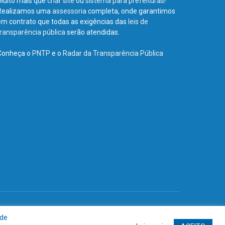
Muito mais que
criar site
ou
sistema para prefeituras
!
Realizamos uma
assessoria
completa, onde garantimos
em contrato que todas as exigências das
leis de
transparência pública
serão atendidas.
Conheça o
PNTP
e o
Radar da Transparência Pública
Site
Acessar Área Administrativa
Acessar o Webmail
 de