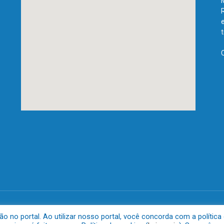
anta.
Mapa do 
no portal. Ao utilizar nosso portal, você concorda com a política