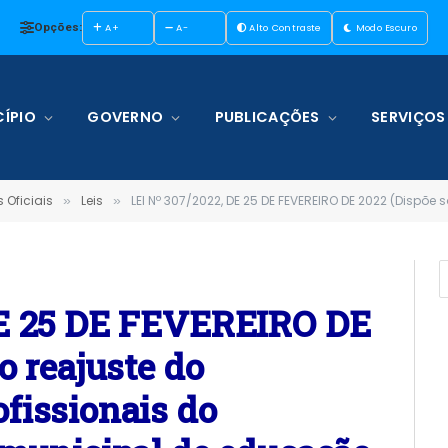
Opções:
A+
A-
Alto Contraste
Modo Escuro
ÍPIO
GOVERNO
PUBLICAÇÕES
SERVIÇOS
 Oficiais
Leis
LEI Nº 307/2022, DE 25 DE FEVEREIRO DE 2022 (Dispõe sobre o reajuste do vencimento dos profission
»
»
DE 25 DE FEVEREIRO DE
o reajuste do
fissionais do