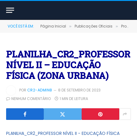
VOCÊ ESTÁ EM:
Página Inicial
Publicações Oficiais
Processos Seletivos
»
»
PLANILHA_CR2_PROFESSOR
NÍVEL II – EDUCAÇÃO
FÍSICA (ZONA URBANA)
POR
CR2-ADMIN8
8 DE SETEMBRO DE 2023
NENHUM COMENTÁRIO
1 MIN DE LEITURA
PLANILHA_CR2_PROFESSOR NÍVEL II - EDUCAÇÃO FÍSICA