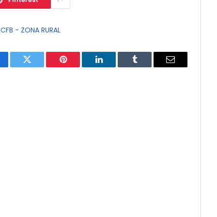
-CFB - ZONA RURAL
cebook
Twitter
Pinterest
LinkedIn
Tumblr
E-
mail