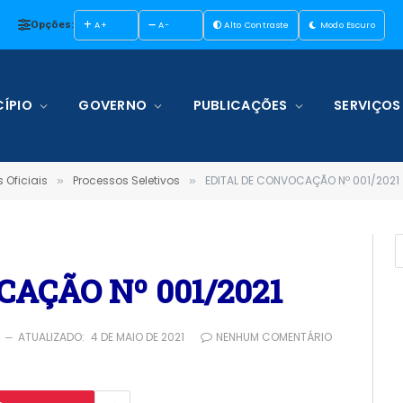
Opções:
A+
A-
Alto Contraste
Modo Escuro
ÍPIO
GOVERNO
PUBLICAÇÕES
SERVIÇOS
 Oficiais
Processos Seletivos
EDITAL DE CONVOCAÇÃO Nº 001/2021
»
»
AÇÃO Nº 001/2021
1
ATUALIZADO:
4 DE MAIO DE 2021
NENHUM COMENTÁRIO