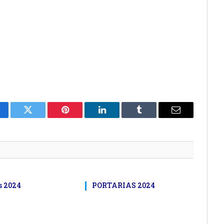
cebook
Twitter
Pinterest
LinkedIn
Tumblr
E-
mail
s 2024
PORTARIAS 2024