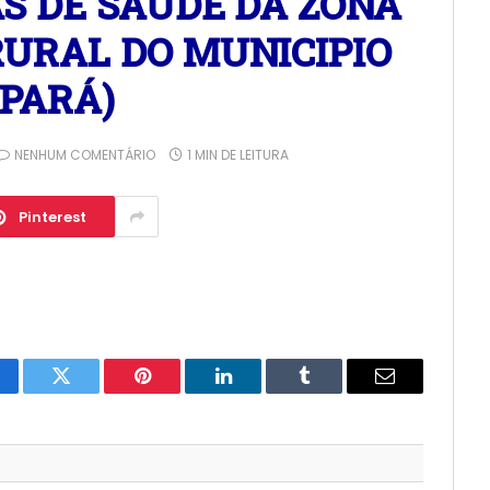
S DE SAÚDE DA ZONA
RURAL DO MUNICIPIO
PARÁ)
NENHUM COMENTÁRIO
1 MIN DE LEITURA
Pinterest
cebook
Twitter
Pinterest
LinkedIn
Tumblr
E-
mail