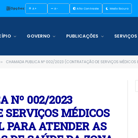
Opções:
A+
A-
Alto Contraste
Modo Escuro
ÍPIO
GOVERNO
PUBLICAÇÕES
SERVIÇOS
CHAMADA PUBLICA Nº 002/2023 (CONTRATAÇÃO DE SERVIÇOS MÉDICOS EM CLÍNICA GERAL PARA ATENDER AS UNIDADES BÁSICA
»
 Nº 002/2023
 SERVIÇOS MÉDICOS
L PARA ATENDER AS