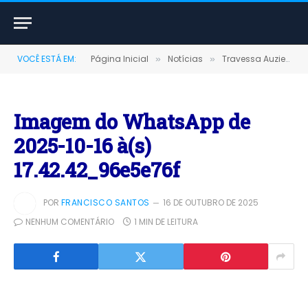
VOCÊ ESTÁ EM:
Página Inicial
Notícias
Travessa Auzier Bentes recebe pavimentação asfáltica e iluminação em LED
»
»
Imagem do WhatsApp de
2025-10-16 à(s)
17.42.42_96e5e76f
POR
FRANCISCO SANTOS
16 DE OUTUBRO DE 2025
NENHUM COMENTÁRIO
1 MIN DE LEITURA