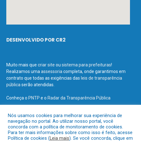
DESENVOLVIDO POR CR2
Muito mais que
criar site
ou
sistema para prefeituras
!
Realizamos uma
assessoria
completa, onde garantimos em
contrato que todas as exigências das
leis de transparência
pública
serão atendidas.
Conheça o
PNTP
e o
Radar da Transparência Pública
Nós usamos cookies para melhorar sua experiência de
navegação no portal. Ao utilizar nosso portal, você
concorda com a política de monitoramento de cookies.
Todos os direitos reservados a Prefeitura Municipal de Terra Santa.
Para ter mais informações sobre como isso é feito, acesse
Política de cookies (
Leia mais
). Se você concorda, clique em