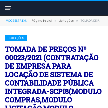
VOCÊ ESTÁ EM:
Página Inicial
Licitações
TOMADA DE PREÇOS Nº 00023/2021 (CONTRATAÇÃO DE EMPRESA PARA LOCAÇÃO DE SISTEMA DE CONTABILIDADE PÚBLICA INTEGRADA-SCPI8(MODULO COMPRAS,MODULO LICITAÇÃO,MODULO PATRIMONIO,MODULO ALMOXARIFADO,MODULO ORÇAMENTO,MODULO PPA,MODULO LDO E MODULO TRANSPARENCIA)LOCAÇÃO DE SOFTWARE DE SISTEMA INTEGRADO DE PESSOAL-SIP7(MODULO TRANSPARENCIA COM PESSOAL E MODULO CONTRA CHEQUE WEB)LOCAÇÃO DE SOFTWARE DE SISTEMA INTEGRADO DE ARRECADAÇÃO-SIA(MODULO NOTA FISCAL ELETRONICO-NFS E MODULO SERVIÇOS WEB))
»
»
LICITAÇÕES
TOMADA DE PREÇOS Nº
00023/2021 (CONTRATAÇÃO
DE EMPRESA PARA
LOCAÇÃO DE SISTEMA DE
CONTABILIDADE PÚBLICA
INTEGRADA-SCPI8(MODULO
COMPRAS,MODULO