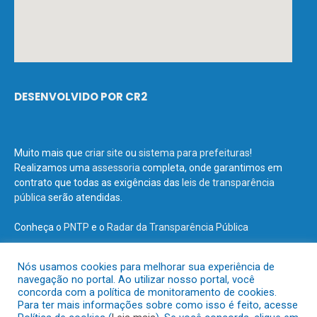
DESENVOLVIDO POR CR2
Muito mais que
criar site
ou
sistema para prefeituras
!
Realizamos uma
assessoria
completa, onde garantimos em
contrato que todas as exigências das
leis de transparência
pública
serão atendidas.
Conheça o
PNTP
e o
Radar da Transparência Pública
Nós usamos cookies para melhorar sua experiência de
navegação no portal. Ao utilizar nosso portal, você
concorda com a política de monitoramento de cookies.
Todos os direitos reservados a Prefeitura Municipal de Terra Santa.
Para ter mais informações sobre como isso é feito, acesse