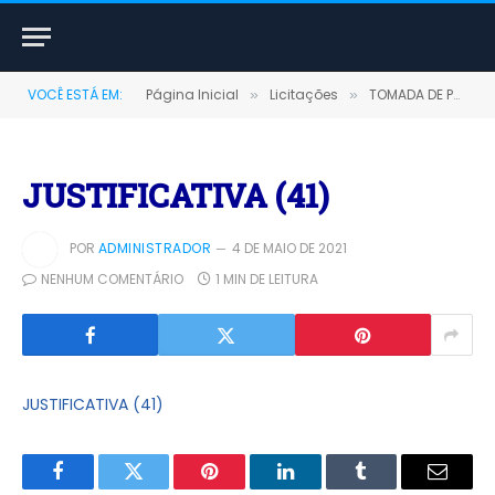
VOCÊ ESTÁ EM:
Página Inicial
Licitações
TOMADA DE PREÇOS Nº 00004/2021 (CONTRATAÇÃO DE EMPRESA PARA AQUISIÇÃO DE GÊNEROS ALIMENTÍCIOS)
»
»
JUSTIFICATIVA (41)
POR
ADMINISTRADOR
4 DE MAIO DE 2021
NENHUM COMENTÁRIO
1 MIN DE LEITURA
JUSTIFICATIVA (41)
Facebook
Twitter
Pinterest
LinkedIn
Tumblr
E-