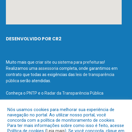
DESENVOLVIDO POR CR2
Muito mais que
criar site
ou
sistema para prefeituras
!
Realizamos uma
assessoria
completa, onde garantimos em
contrato que todas as exigências das
leis de transparência
pública
serão atendidas.
Conheça o
PNTP
e o
Radar da Transparência Pública
Nós usamos cookies para melhorar sua experiência de
navegação no portal. Ao utilizar nosso portal, você
concorda com a política de monitoramento de cookies.
Todos os direitos reservados a Prefeitura Municipal de Terra Santa.
Para ter mais informações sobre como isso é feito, acesse
Política de cookies (
Leia mais
). Se você concorda, clique em