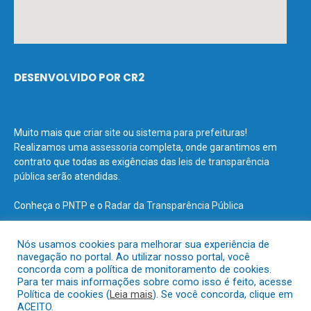
DESENVOLVIDO POR CR2
Muito mais que
criar site
ou
sistema para prefeituras
!
Realizamos uma
assessoria
completa, onde garantimos em
contrato que todas as exigências das
leis de transparência
pública
serão atendidas.
Conheça o
PNTP
e o
Radar da Transparência Pública
Nós usamos cookies para melhorar sua experiência de
navegação no portal. Ao utilizar nosso portal, você
concorda com a política de monitoramento de cookies.
Todos os direitos reservados a Prefeitura Municipal de Terra Santa.
Para ter mais informações sobre como isso é feito, acesse
Política de cookies (
Leia mais
). Se você concorda, clique em
ACEITO.