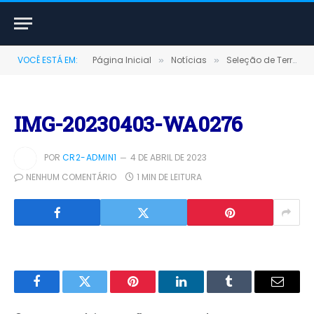
VOCÊ ESTÁ EM:
Página Inicial
Notícias
Seleção de Terra Santa é Tri-campeã da Copa Alvorada 2023
»
»
IMG-20230403-WA0276
POR
CR2-ADMIN1
4 DE ABRIL DE 2023
NENHUM COMENTÁRIO
1 MIN DE LEITURA
Facebook
Twitter
Pinterest
LinkedIn
Tumblr
E-