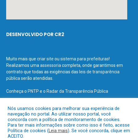
DESENVOLVIDO POR CR2
Muito mais que
criar site
ou
sistema para prefeituras
!
Realizamos uma
assessoria
completa, onde garantimos em
contrato que todas as exigências das
leis de transparência
pública
serão atendidas.
Conheça o
PNTP
e o
Radar da Transparência Pública
Nós usamos cookies para melhorar sua experiência de
navegação no portal. Ao utilizar nosso portal, você
concorda com a política de monitoramento de cookies.
Todos os direitos reservados a Prefeitura Municipal de Terra Santa.
Para ter mais informações sobre como isso é feito, acesse
Política de cookies (
Leia mais
). Se você concorda, clique em
ACEITO.