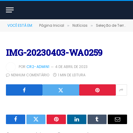
VOCÊ ESTÁ EM:
Página Inicial
Notícias
Seleção de Terra Santa é Tri-campeã da Copa Alvorada 2023
»
»
IMG-20230403-WA0259
POR
CR2-ADMIN1
4 DE ABRIL DE 2023
NENHUM COMENTÁRIO
1 MIN DE LEITURA
Facebook
Twitter
Pinterest
LinkedIn
Tumblr
E-