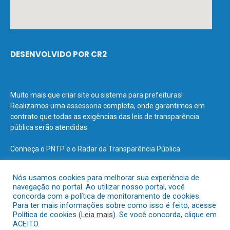
DESENVOLVIDO POR CR2
Muito mais que
criar site
ou
sistema para prefeituras
!
Realizamos uma
assessoria
completa, onde garantimos em
contrato que todas as exigências das
leis de transparência
pública
serão atendidas.
Conheça o
PNTP
e o
Radar da Transparência Pública
Nós usamos cookies para melhorar sua experiência de
navegação no portal. Ao utilizar nosso portal, você
concorda com a política de monitoramento de cookies.
Todos os direitos reservados a Prefeitura Municipal de Terra Santa.
Para ter mais informações sobre como isso é feito, acesse
Política de cookies (
Leia mais
). Se você concorda, clique em
ACEITO.
Mapa do Site
Acessar Área Administrativa