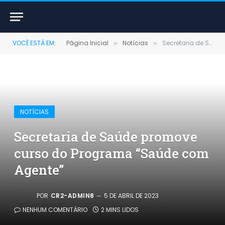
VOCÊ ESTÁ EM:
Página Inicial
Notícias
Secretaria de Saúde promove curso do Programa “Saúde com Agente”
»
»
NOTÍCIAS
Secretaria de Saúde promove
curso do Programa “Saúde com
Agente”
POR
CR2-ADMIN8
5 DE ABRIL DE 2023
NENHUM COMENTÁRIO
2 MINS LIDOS