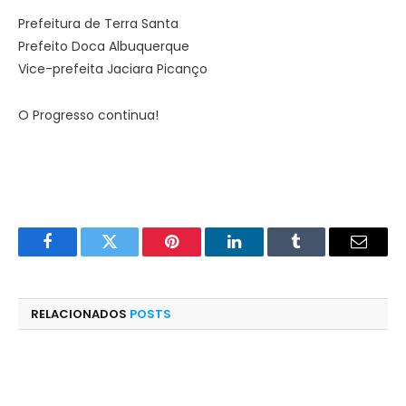
Prefeitura de Terra Santa
Prefeito Doca Albuquerque
Vice-prefeita Jaciara Picanço
O Progresso continua!
Facebook
Twitter
Pinterest
LinkedIn
Tumblr
E-
mail
RELACIONADOS
POSTS