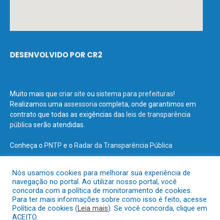
DESENVOLVIDO POR CR2
Muito mais que
criar site
ou
sistema para prefeituras
!
Realizamos uma
assessoria
completa, onde garantimos em
contrato que todas as exigências das
leis de transparência
pública
serão atendidas.
Conheça o
PNTP
e o
Radar da Transparência Pública
Nós usamos cookies para melhorar sua experiência de
navegação no portal. Ao utilizar nosso portal, você
concorda com a política de monitoramento de cookies.
Todos os direitos reservados a Prefeitura Municipal de Terra Santa.
Para ter mais informações sobre como isso é feito, acesse
Política de cookies (
Leia mais
). Se você concorda, clique em
ACEITO.