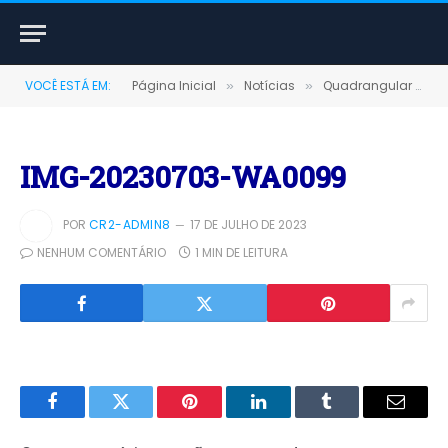
VOCÊ ESTÁ EM:
Página Inicial
Notícias
Quadrangular Terra-santense comemorativo em Terra Santa 2023
»
»
IMG-20230703-WA0099
POR
CR2-ADMIN8
17 DE JULHO DE 2023
NENHUM COMENTÁRIO
1 MIN DE LEITURA
Facebook
Twitter
Pinterest
LinkedIn
Tumblr
E-