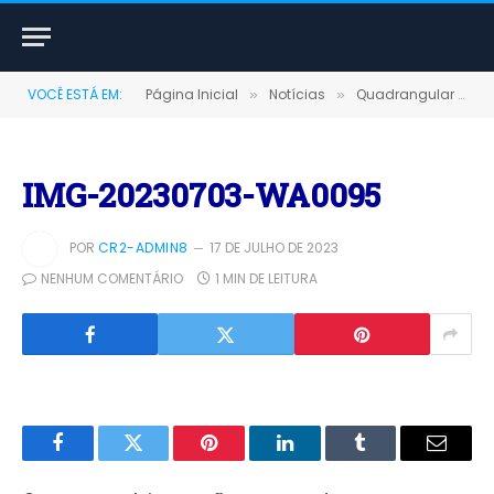
VOCÊ ESTÁ EM:
Página Inicial
Notícias
Quadrangular Terra-santense comemorativo em Terra Santa 2023
»
»
IMG-20230703-WA0095
POR
CR2-ADMIN8
17 DE JULHO DE 2023
NENHUM COMENTÁRIO
1 MIN DE LEITURA
Facebook
Twitter
Pinterest
LinkedIn
Tumblr
E-