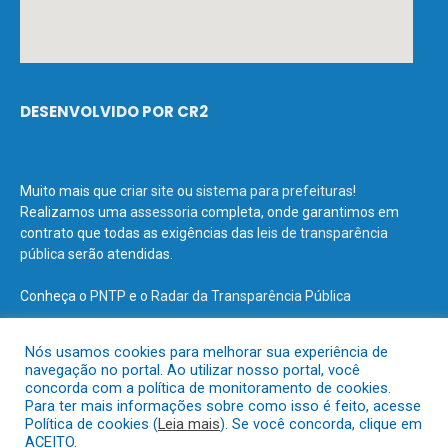
DESENVOLVIDO POR CR2
Muito mais que
criar site
ou
sistema para prefeituras
!
Realizamos uma
assessoria
completa, onde garantimos em
contrato que todas as exigências das
leis de transparência
pública
serão atendidas.
Conheça o
PNTP
e o
Radar da Transparência Pública
Nós usamos cookies para melhorar sua experiência de
navegação no portal. Ao utilizar nosso portal, você
concorda com a política de monitoramento de cookies.
Todos os direitos reservados a Prefeitura Municipal de Terra Santa.
Para ter mais informações sobre como isso é feito, acesse
Política de cookies (
Leia mais
). Se você concorda, clique em
ACEITO.