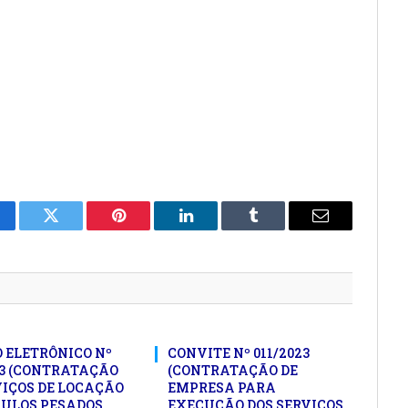
cebook
Twitter
Pinterest
LinkedIn
Tumblr
E-
mail
 ELETRÔNICO Nº
CONVITE Nº 011/2023
23 (CONTRATAÇÃO
(CONTRATAÇÃO DE
VIÇOS DE LOCAÇÃO
EMPRESA PARA
CULOS PESADOS,
EXECUÇÃO DOS SERVIÇOS