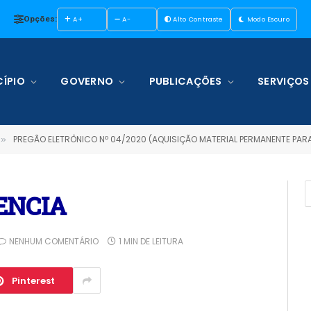
Opções:
A+
A-
Alto Contraste
Modo Escuro
ÍPIO
GOVERNO
PUBLICAÇÕES
SERVIÇOS
PREGÃO ELETRÔNICO Nº 04/2020 (AQUISIÇÃO MATERIAL PERMANENTE PARA ATEND
»
ENCIA
NENHUM COMENTÁRIO
1 MIN DE LEITURA
Pinterest