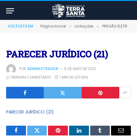
VOCÊ ESTÁ EM:
Página Inicial
Licitações
PREGÃO ELETRÔNICO Nº 010/2021 (CONTRATAÇÃO DE AERONAVES DE PEQUENO PORTE PARA REALIZAR TRANSPORTE DE PASSAGEIROS NOS TRECHOS TERRA SANTA/ SANTARÉM/TERRA SANTA)
»
»
PARECER JURÍDICO (21)
POR
ADMINISTRADOR
5 DE MAIO DE 2021
NENHUM COMENTÁRIO
1 MIN DE LEITURA
PARECER JURÍDICO (21)
Facebook
Twitter
Pinterest
LinkedIn
Tumblr
E-