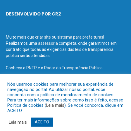
DESENVOLVIDO POR CR2
Muito mais que
criar site
ou
sistema para prefeituras
!
Realizamos uma
assessoria
completa, onde garantimos em
contrato que todas as exigências das
leis de transparência
pública
serão atendidas.
Conheça o
PNTP
e o
Radar da Transparência Pública
Nós usamos cookies para melhorar sua experiência de
navegação no portal. Ao utilizar nosso portal, você
concorda com a política de monitoramento de cookies.
Todos os direitos reservados a Prefeitura Municipal de Terra Santa.
Para ter mais informações sobre como isso é feito, acesse
Política de cookies (
Leia mais
). Se você concorda, clique em
ACEITO.
Mapa do Site
Acessar Área Administrativa
Acessar o Webmail
Leia mais
ACEITO