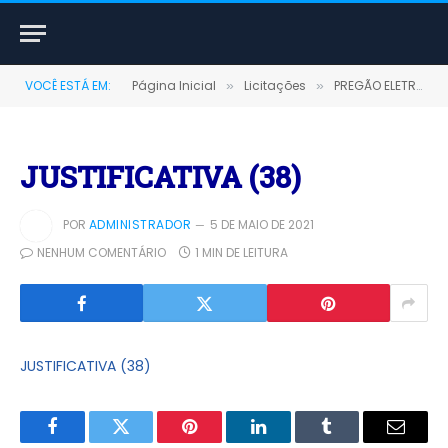
VOCÊ ESTÁ EM:
Página Inicial
Licitações
PREGÃO ELETRÔNICO Nº 005/2021 (CONTRATAÇÃO DE EMPRESA ESPECIALIZADA NA PRESTAÇÃO DE SERVIÇOS DE RESERVA E FORNECIMENTO DE BILHETES DE PASSAGENS AEREAS NACIONAIS)
»
»
JUSTIFICATIVA (38)
POR
ADMINISTRADOR
5 DE MAIO DE 2021
NENHUM COMENTÁRIO
1 MIN DE LEITURA
JUSTIFICATIVA (38)
Facebook
Twitter
Pinterest
LinkedIn
Tumblr
E-