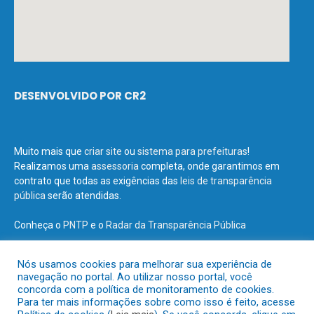
DESENVOLVIDO POR CR2
Muito mais que
criar site
ou
sistema para prefeituras
!
Realizamos uma
assessoria
completa, onde garantimos em
contrato que todas as exigências das
leis de transparência
pública
serão atendidas.
Conheça o
PNTP
e o
Radar da Transparência Pública
Nós usamos cookies para melhorar sua experiência de
navegação no portal. Ao utilizar nosso portal, você
concorda com a política de monitoramento de cookies.
Todos os direitos reservados a Prefeitura Municipal de Terra Santa.
Para ter mais informações sobre como isso é feito, acesse