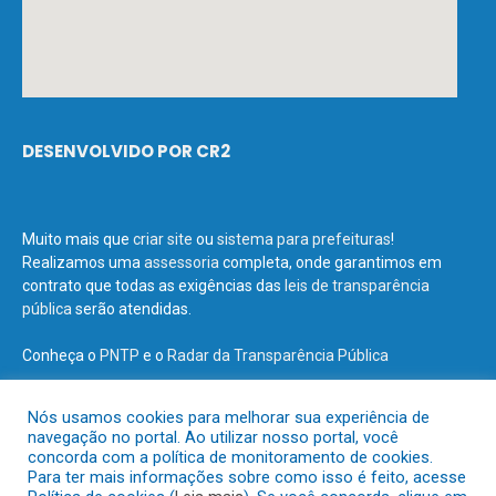
DESENVOLVIDO POR CR2
Muito mais que
criar site
ou
sistema para prefeituras
!
Realizamos uma
assessoria
completa, onde garantimos em
contrato que todas as exigências das
leis de transparência
pública
serão atendidas.
Conheça o
PNTP
e o
Radar da Transparência Pública
Nós usamos cookies para melhorar sua experiência de
navegação no portal. Ao utilizar nosso portal, você
concorda com a política de monitoramento de cookies.
Todos os direitos reservados a Prefeitura Municipal de Terra Santa.
Para ter mais informações sobre como isso é feito, acesse