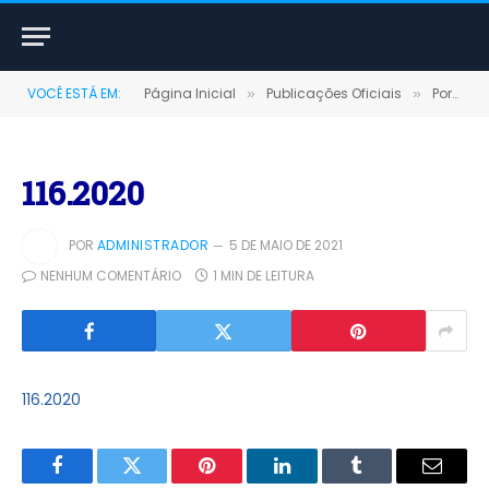
VOCÊ ESTÁ EM:
Página Inicial
Publicações Oficiais
Portarias
»
»
116.2020
POR
ADMINISTRADOR
5 DE MAIO DE 2021
NENHUM COMENTÁRIO
1 MIN DE LEITURA
116.2020
Facebook
Twitter
Pinterest
LinkedIn
Tumblr
E-