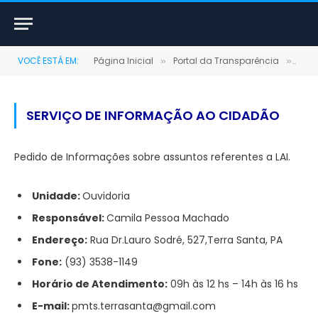
VOCÊ ESTÁ EM:
Página Inicial
Portal da Transparência
Ser
»
»
SERVIÇO DE INFORMAÇÃO AO CIDADÃO
Pedido de Informações sobre assuntos referentes a LAI.
Unidade:
Ouvidoria
Responsável:
Camila Pessoa Machado
Endereço:
Rua Dr.Lauro Sodré, 527,Terra Santa,
PA
Fone:
(93) 3538-1149
Horário de Atendimento:
09h às 12 hs – 14h às 16 hs
E-mail:
pmts.
terrasanta
@gmail.
com