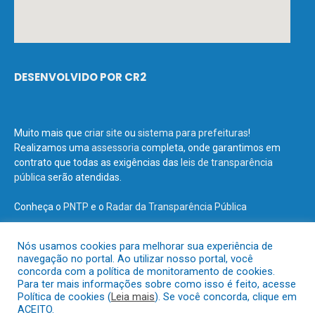
DESENVOLVIDO POR CR2
Muito mais que
criar site
ou
sistema para prefeituras
!
Realizamos uma
assessoria
completa, onde garantimos em
contrato que todas as exigências das
leis de transparência
pública
serão atendidas.
Conheça o
PNTP
e o
Radar da Transparência Pública
Nós usamos cookies para melhorar sua experiência de
navegação no portal. Ao utilizar nosso portal, você
concorda com a política de monitoramento de cookies.
Todos os direitos reservados a Prefeitura Municipal de Terra Santa.
Para ter mais informações sobre como isso é feito, acesse
Política de cookies (
Leia mais
). Se você concorda, clique em
ACEITO.
Mapa do Site
Acessar Área Administrativa