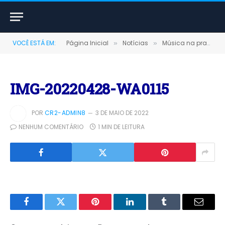
VOCÊ ESTÁ EM:
Página Inicial
Notícias
Música na praça
»
»
»
IMG-20220428-WA0115
POR
CR2-ADMIN8
3 DE MAIO DE 2022
NENHUM COMENTÁRIO
1 MIN DE LEITURA
Facebook
Twitter
Pinterest
LinkedIn
Tumblr
E-