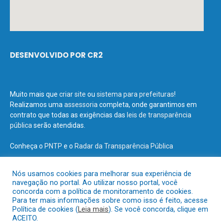
DESENVOLVIDO POR CR2
Muito mais que
criar site
ou
sistema para prefeituras
!
Realizamos uma
assessoria
completa, onde garantimos em
contrato que todas as exigências das
leis de transparência
pública
serão atendidas.
Conheça o
PNTP
e o
Radar da Transparência Pública
Nós usamos cookies para melhorar sua experiência de
navegação no portal. Ao utilizar nosso portal, você
concorda com a política de monitoramento de cookies.
Todos os direitos reservados a Prefeitura Municipal de Terra Santa.
Para ter mais informações sobre como isso é feito, acesse
Política de cookies (
Leia mais
). Se você concorda, clique em
ACEITO.