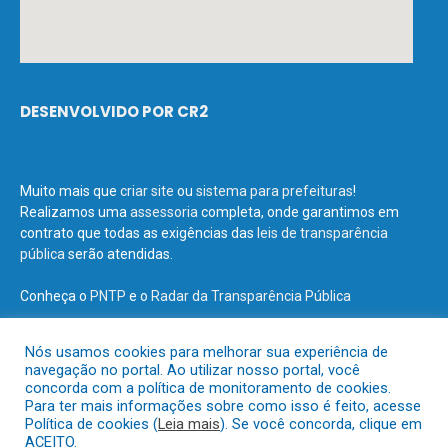
DESENVOLVIDO POR CR2
Muito mais que
criar site
ou
sistema para prefeituras
!
Realizamos uma
assessoria
completa, onde garantimos em
contrato que todas as exigências das
leis de transparência
pública
serão atendidas.
Conheça o
PNTP
e o
Radar da Transparência Pública
Nós usamos cookies para melhorar sua experiência de
navegação no portal. Ao utilizar nosso portal, você
concorda com a política de monitoramento de cookies.
Todos os direitos reservados a Prefeitura Municipal de Terra Santa.
Para ter mais informações sobre como isso é feito, acesse
Política de cookies (
Leia mais
). Se você concorda, clique em
ACEITO.