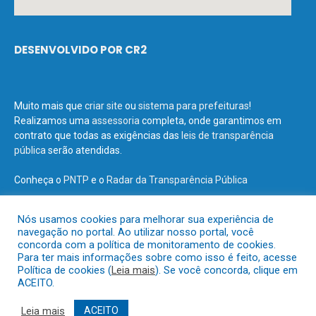
DESENVOLVIDO POR CR2
Muito mais que
criar site
ou
sistema para prefeituras
!
Realizamos uma
assessoria
completa, onde garantimos em
contrato que todas as exigências das
leis de transparência
pública
serão atendidas.
Conheça o
PNTP
e o
Radar da Transparência Pública
Nós usamos cookies para melhorar sua experiência de
navegação no portal. Ao utilizar nosso portal, você
concorda com a política de monitoramento de cookies.
Todos os direitos reservados a Prefeitura Municipal de Terra Santa.
Para ter mais informações sobre como isso é feito, acesse
Política de cookies (
Leia mais
). Se você concorda, clique em
ACEITO.
Mapa do Site
Acessar Área Administrativa
Acessar o Webmail
Leia mais
ACEITO