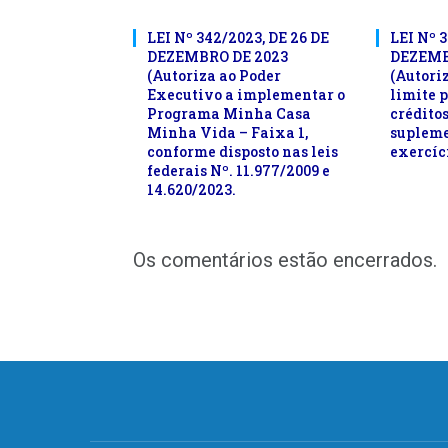
LEI Nº 342/2023, DE 26 DE
LEI Nº 3
DEZEMBRO DE 2023
DEZEMB
(Autoriza ao Poder
(Autoriz
Executivo a implementar o
limite 
Programa Minha Casa
crédito
Minha Vida – Faixa 1,
supleme
conforme disposto nas leis
exercíci
federais Nº. 11.977/2009 e
14.620/2023.
Os comentários estão encerrados.