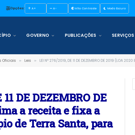
Opções:
A+
A-
Alto Contraste
Modo Escuro
ÍPIO
GOVERNO
PUBLICAÇÕES
SERVIÇOS
 Oficiais
Leis
LEI Nº 276/2019, DE 11 DE DEZEMBRO DE 2019 (LOA 2020 Estima a receita e fi
»
»
DE 11 DE DEZEMBRO DE
ma a receita e fixa a
io de Terra Santa, para