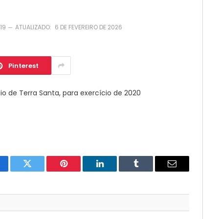
19
ATUALIZADO:
6 DE FEVEREIRO DE 2026
Pinterest
io de Terra Santa, para exercício de 2020
cebook
Twitter
Pinterest
LinkedIn
Tumblr
E-
mail