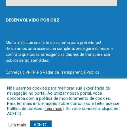
DESENVOLVIDO POR CR2
Muito mais que
criar site
ou
sistema para prefeituras
!
Realizamos uma
assessoria
completa, onde garantimos em
contrato que todas as exigências das
leis de transparência
pública
serão atendidas.
Conheça o
PNTP
e o
Radar da Transparência Pública
Nós usamos cookies para melhorar sua experiência de
navegação no portal. Ao utilizar nosso portal, você
concorda com a política de monitoramento de cookies.
Todos os direitos reservados a Prefeitura Municipal de Terra Santa.
Para ter mais informações sobre como isso é feito, acesse
Política de cookies (
Leia mais
). Se você concorda, clique em
ACEITO.
Mapa do Site
Acessar Área Administrativa
Acessar o Webmail
Leia mais
ACEITO