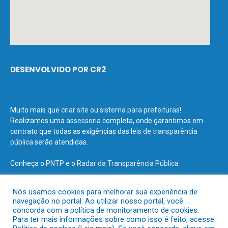
DESENVOLVIDO POR CR2
Muito mais que
criar site
ou
sistema para prefeituras
!
Realizamos uma
assessoria
completa, onde garantimos em
contrato que todas as exigências das
leis de transparência
pública
serão atendidas.
Conheça o
PNTP
e o
Radar da Transparência Pública
Nós usamos cookies para melhorar sua experiência de
navegação no portal. Ao utilizar nosso portal, você
concorda com a política de monitoramento de cookies.
Todos os direitos reservados a Prefeitura Municipal de Terra Santa.
Para ter mais informações sobre como isso é feito, acesse