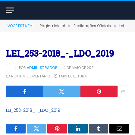
VOCÊ ESTÁ EM:
Página Inicial
Publicações Oficiais
Leis
»
»
»
LEI_253-2018_-_LDO_2019
POR
ADMINISTRADOR
4 DE MAIO DE 2021
NENHUM COMENTÁRIO
1 MIN DE LEITURA
LEI_253-2018_-_LDO_2019
Facebook
Twitter
Pinterest
LinkedIn
Tumblr
E-