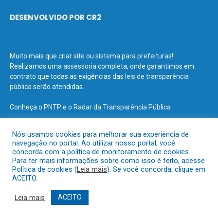
DESENVOLVIDO POR CR2
Muito mais que
criar site
ou
sistema para prefeituras
!
Realizamos uma
assessoria
completa, onde garantimos em
contrato que todas as exigências das
leis de transparência
pública
serão atendidas.
Conheça o
PNTP
e o
Radar da Transparência Pública
Nós usamos cookies para melhorar sua experiência de
navegação no portal. Ao utilizar nosso portal, você
concorda com a política de monitoramento de cookies.
Todos os direitos reservados a Prefeitura Municipal de Terra Santa.
Para ter mais informações sobre como isso é feito, acesse
Política de cookies (
Leia mais
). Se você concorda, clique em
ACEITO.
Mapa do Site
Acessar Área Administrativa
Acessar o Webmail
Leia mais
ACEITO