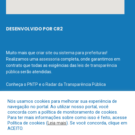
DESENVOLVIDO POR CR2
Muito mais que
criar site
ou
sistema para prefeituras
!
Realizamos uma
assessoria
completa, onde garantimos em
contrato que todas as exigências das
leis de transparência
pública
serão atendidas.
Conheça o
PNTP
e o
Radar da Transparência Pública
Nós usamos cookies para melhorar sua experiência de
navegação no portal. Ao utilizar nosso portal, você
concorda com a política de monitoramento de cookies.
Todos os direitos reservados a Prefeitura Municipal de Terra Santa.
Para ter mais informações sobre como isso é feito, acesse
Política de cookies (
Leia mais
). Se você concorda, clique em
ACEITO.
Mapa do Site
Acessar Área Administrativa