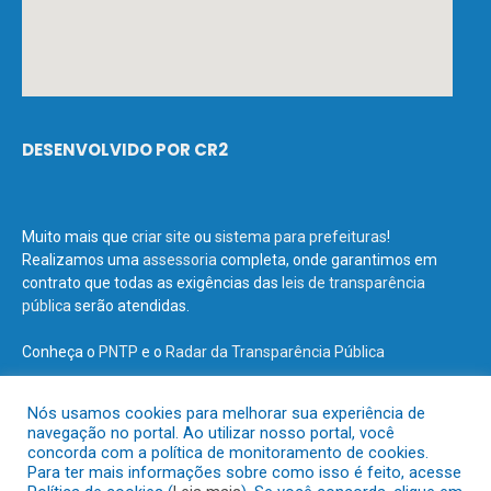
DESENVOLVIDO POR CR2
Muito mais que
criar site
ou
sistema para prefeituras
!
Realizamos uma
assessoria
completa, onde garantimos em
contrato que todas as exigências das
leis de transparência
pública
serão atendidas.
Conheça o
PNTP
e o
Radar da Transparência Pública
Nós usamos cookies para melhorar sua experiência de
navegação no portal. Ao utilizar nosso portal, você
concorda com a política de monitoramento de cookies.
Todos os direitos reservados a Prefeitura Municipal de Terra Santa.
Para ter mais informações sobre como isso é feito, acesse