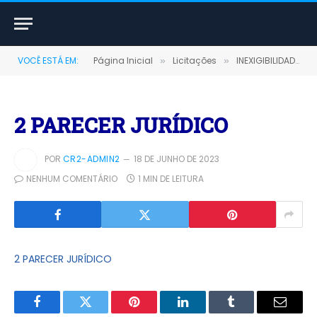
VOCÊ ESTÁ EM:
Página Inicial
Licitações
INEXIGIBILIDADE POR CREDENCIAMENTO Nº 001/2023-CHAMADA PUBLICA Nº 001/2023 (PRESTAÇÃO DE SERVIÇOS MÉDICOS)
»
»
2 PARECER JURÍDICO
POR
CR2-ADMIN2
18 DE JUNHO DE 2023
NENHUM COMENTÁRIO
1 MIN DE LEITURA
2 PARECER JURÍDICO
Facebook
Twitter
Pinterest
LinkedIn
Tumblr
E-