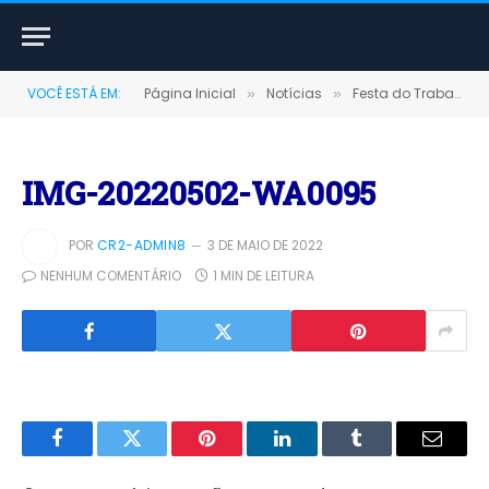
VOCÊ ESTÁ EM:
Página Inicial
Notícias
Festa do Trabalhador em comemoração ao dia 1º de maio
»
»
IMG-20220502-WA0095
POR
CR2-ADMIN8
3 DE MAIO DE 2022
NENHUM COMENTÁRIO
1 MIN DE LEITURA
Facebook
Twitter
Pinterest
LinkedIn
Tumblr
E-