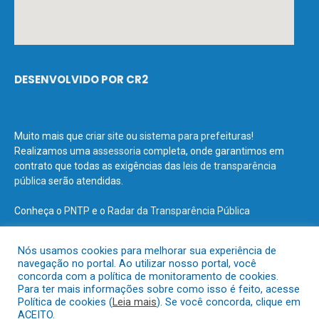
DESENVOLVIDO POR CR2
Muito mais que
criar site
ou
sistema para prefeituras
!
Realizamos uma
assessoria
completa, onde garantimos em
contrato que todas as exigências das
leis de transparência
pública
serão atendidas.
Conheça o
PNTP
e o
Radar da Transparência Pública
Nós usamos cookies para melhorar sua experiência de
navegação no portal. Ao utilizar nosso portal, você
concorda com a política de monitoramento de cookies.
Todos os direitos reservados a Prefeitura Municipal de Terra Santa.
Para ter mais informações sobre como isso é feito, acesse
Política de cookies (
Leia mais
). Se você concorda, clique em
ACEITO.