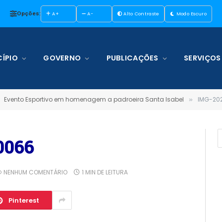
Opções:
A+
A-
Alto Contraste
Modo Escuro
ÍPIO
GOVERNO
PUBLICAÇÕES
SERVIÇOS
Evento Esportivo em homenagem a padroeira Santa Isabel
IMG-20
»
0066
NENHUM COMENTÁRIO
1 MIN DE LEITURA
Pinterest