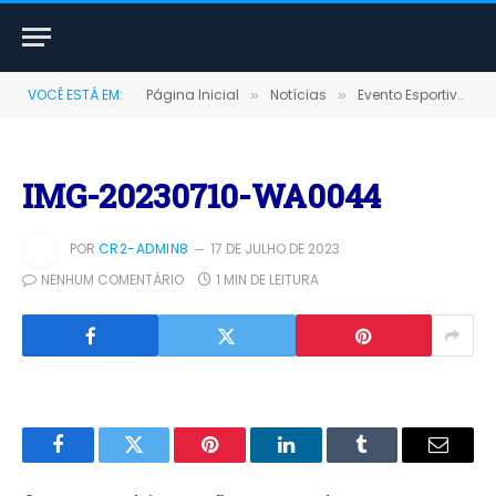
VOCÊ ESTÁ EM:
Página Inicial
Notícias
Evento Esportivo em homenagem a padroeira Santa Isabel
»
»
IMG-20230710-WA0044
POR
CR2-ADMIN8
17 DE JULHO DE 2023
NENHUM COMENTÁRIO
1 MIN DE LEITURA
Facebook
Twitter
Pinterest
LinkedIn
Tumblr
E-