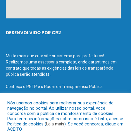
DESENVOLVIDO POR CR2
Muito mais que
criar site
ou
sistema para prefeituras
!
Realizamos uma
assessoria
completa, onde garantimos em
contrato que todas as exigências das
leis de transparência
pública
serão atendidas.
Conheça o
PNTP
e o
Radar da Transparência Pública
Nós usamos cookies para melhorar sua experiência de
navegação no portal. Ao utilizar nosso portal, você
concorda com a política de monitoramento de cookies.
Todos os direitos reservados a Prefeitura Municipal de Terra Santa.
Para ter mais informações sobre como isso é feito, acesse
Política de cookies (
Leia mais
). Se você concorda, clique em
ACEITO.