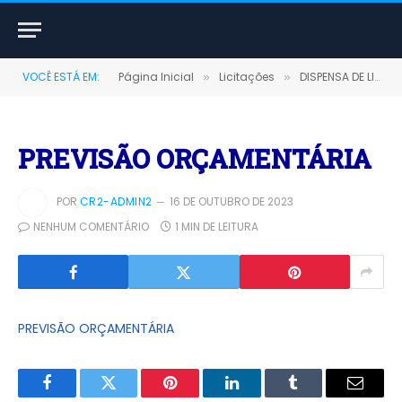
VOCÊ ESTÁ EM:
Página Inicial
Licitações
DISPENSA DE LICITAÇÃO Nº 07/2023-FMS (CONTRATAÇÃO DE SERVIÇOS MÉDICOS EM CLÍNICO GERAL PARA ATENDER AS UNIDADES BÁSICAS DE SAÚDE CIDADE NOVA E SÃO FRANCISCO, DO MUNICIPIO DE TERRA SANTA-PARÁ)
»
»
PREVISÃO ORÇAMENTÁRIA
POR
CR2-ADMIN2
16 DE OUTUBRO DE 2023
NENHUM COMENTÁRIO
1 MIN DE LEITURA
PREVISÃO ORÇAMENTÁRIA
Facebook
Twitter
Pinterest
LinkedIn
Tumblr
E-