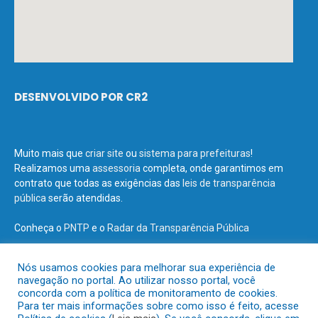
DESENVOLVIDO POR CR2
Muito mais que
criar site
ou
sistema para prefeituras
!
Realizamos uma
assessoria
completa, onde garantimos em
contrato que todas as exigências das
leis de transparência
pública
serão atendidas.
Conheça o
PNTP
e o
Radar da Transparência Pública
Nós usamos cookies para melhorar sua experiência de
navegação no portal. Ao utilizar nosso portal, você
concorda com a política de monitoramento de cookies.
Todos os direitos reservados a Prefeitura Municipal de Terra Santa.
Para ter mais informações sobre como isso é feito, acesse