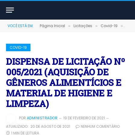
VOCÊ ESTÁ EM:
Página Inicial
Licitações
Covid-19
DISP
»
»
»
COVID-19
DISPENSA DE LICITAÇÃO Nº
005/2021 (AQUISIÇÃO DE
GÊNEROS ALIMENTÍCIOS E
MATERIAL DE HIGIENE E
LIMPEZA)
POR
ADMINISTRADOR
19 DE FEVEREIRO DE 2021
ATUALIZADO:
20 DE AGOSTO DE 2021
NENHUM COMENTÁRIO
1 MIN DE LEITURA