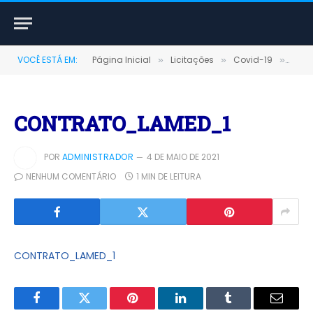
VOCÊ ESTÁ EM:
Página Inicial
Licitações
Covid-19
DISP
»
»
»
CONTRATO_LAMED_1
POR
ADMINISTRADOR
4 DE MAIO DE 2021
NENHUM COMENTÁRIO
1 MIN DE LEITURA
CONTRATO_LAMED_1
Facebook
Twitter
Pinterest
LinkedIn
Tumblr
E-