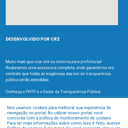
DESENVOLVIDO POR CR2
Muito mais que
criar site
ou
sistema para prefeituras
!
Realizamos uma
assessoria
completa, onde garantimos em
contrato que todas as exigências das
leis de transparência
pública
serão atendidas.
Conheça o
PNTP
e o
Radar da Transparência Pública
Nós usamos cookies para melhorar sua experiência de
navegação no portal. Ao utilizar nosso portal, você
concorda com a política de monitoramento de cookies.
Todos os direitos reservados a Prefeitura Municipal de Terra Santa.
Para ter mais informações sobre como isso é feito, acesse