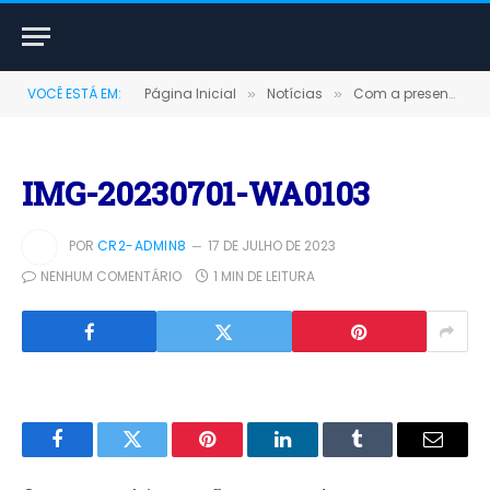
VOCÊ ESTÁ EM:
Página Inicial
Notícias
Com a presença do governador, o prefeito Doca Albuquerque realiza inaugurações de grandes obras em Terra Santa
»
»
IMG-20230701-WA0103
POR
CR2-ADMIN8
17 DE JULHO DE 2023
NENHUM COMENTÁRIO
1 MIN DE LEITURA
Facebook
Twitter
Pinterest
LinkedIn
Tumblr
E-