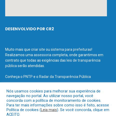
DESENVOLVIDO POR CR2
Muito mais que
criar site
ou
sistema para prefeituras
!
Realizamos uma
assessoria
completa, onde garantimos em
contrato que todas as exigências das
leis de transparência
pública
serão atendidas.
Conheça o
PNTP
e o
Radar da Transparência Pública
Nós usamos cookies para melhorar sua experiência de
navegação no portal. Ao utilizar nosso portal, você
concorda com a política de monitoramento de cookies.
Todos os direitos reservados a Prefeitura Municipal de Terra Santa.
Para ter mais informações sobre como isso é feito, acesse
Política de cookies (
Leia mais
). Se você concorda, clique em
ACEITO.