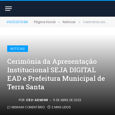
VOCÊ ESTÁ EM:
Página Inicial
Notícias
Cerimônia da Apresentação Institucional SEJA DIGITAL EAD e Prefeitura Municipal de Terra Santa
»
»
NOTÍCIAS
Cerimônia da Apresentação
Institucional SEJA DIGITAL
EAD e Prefeitura Municipal de
Terra Santa
POR
CR2-ADMIN8
5 DE ABRIL DE 2023
NENHUM COMENTÁRIO
2 MINS LIDOS