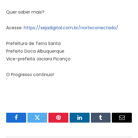
Quer saber mais?
Acesse:
https://sejadigital.com.br/
norteconectado/
Prefeitura de Terra Santa
Prefeito Doca Albuquerque
Vice-prefeita Jaciara Picanço
O Progresso continua!
Facebook
Twitter
Pinterest
LinkedIn
Tumblr
E-
mail