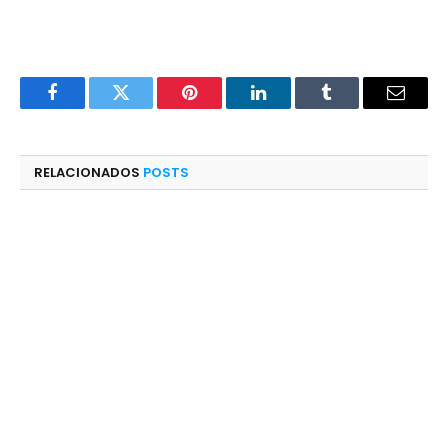
Facebook
Twitter
Pinterest
LinkedIn
Tumblr
E-
mail
RELACIONADOS
POSTS