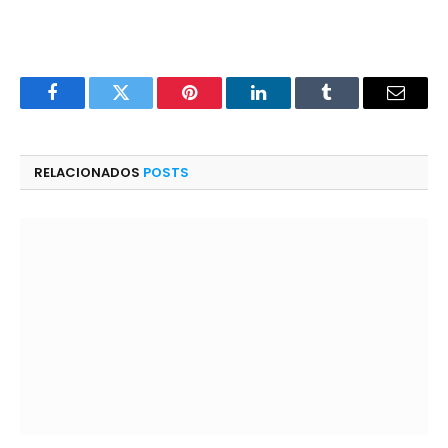
Facebook
Twitter
Pinterest
LinkedIn
Tumblr
E-
mail
RELACIONADOS
POSTS